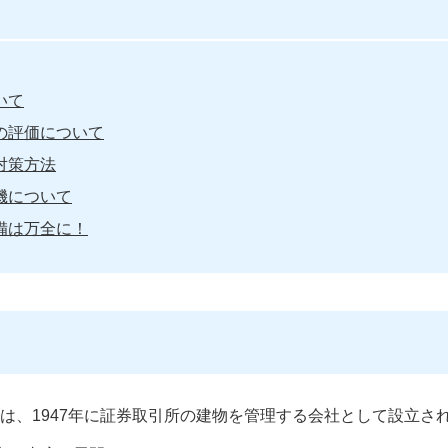
いて
の評価について
対策方法
機について
備は万全に！
は
は、1947年に証券取引所の建物を管理する会社として設立さ