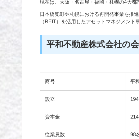
現在は、大阪・名古屋・福岡・札幌の4大都
日本橋兜町や札幌における再開発事業を推進
（REIT）を活用したアセットマネジメント
平和不動産株式会社の
商号
平
設立
19
資本金
21
従業員数
98