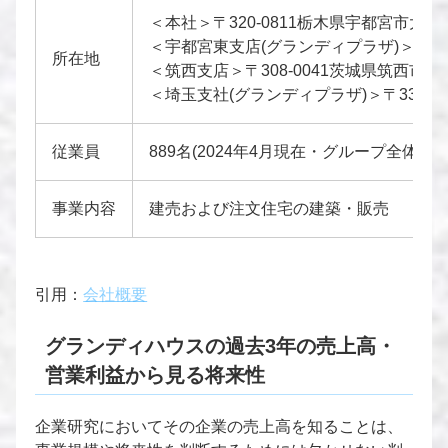
＜本社＞〒320-0811栃木県宇都宮市大通
＜宇都宮東支店(グランディプラザ)＞〒321-096
所在地
＜筑西支店＞〒308-0041茨城県筑西市乙385-1TE
＜埼玉支社(グランディプラザ)＞〒336-0936
従業員
889名(2024年4月現在・グループ全体)
事業内容
建売および注文住宅の建築・販売
引用：
会社概要
グランディハウスの過去3年の売上高・
営業利益から見る将来性
企業研究においてその企業の売上高を知ることは、